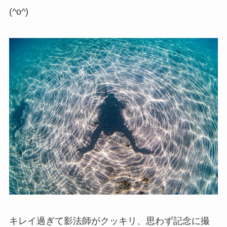
(^o^)
キレイ過ぎて影法師がクッキリ、思わず記念に撮