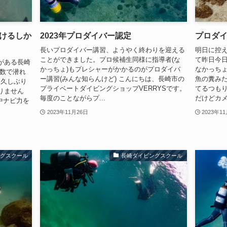
けるしか
2023年プロダイバー認定
プロダ
長いプロダイバー講習、ようやく終わりを迎える
明日に控
ことができました。プロ候補生同様に指導者(な
て昨日今
がある長崎
かっちょ)もプレシャーがかかるのがプロダイバ
なかっちょ
人数で潜れ
ー講習(みんな知らんけど) こんにちは、長崎市の
魚の糞み
 久しぶり
プライベートダイビングショップVERRYSです。
てるつも
りません
毎度のことながらプ...
だけどカメラ
水中ナビ力を
2023年11月26日
2023年1
ングスクール
長崎ダイビングスクール