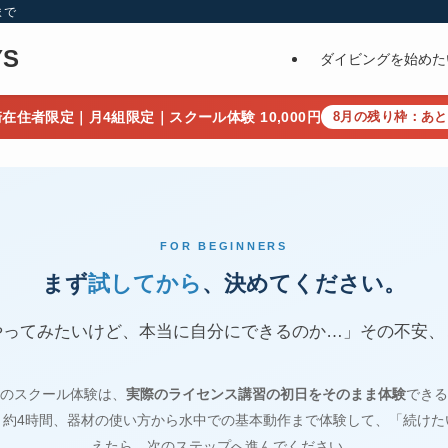
まで
S
ダイビングを始めた
長崎在住者限定｜月4組限定｜スクール体験
10,000円
8月の残り枠：あと
FOR BEGINNERS
まず
試してから
、決めてください。
やってみたいけど、本当に自分にできるのか…」その不安、
YSのスクール体験は、
実際のライセンス講習の初日をそのまま体験
できる
。約4時間、器材の使い方から水中での基本動作まで体験して、「続けた
えたら、次のステップへ進んでください。