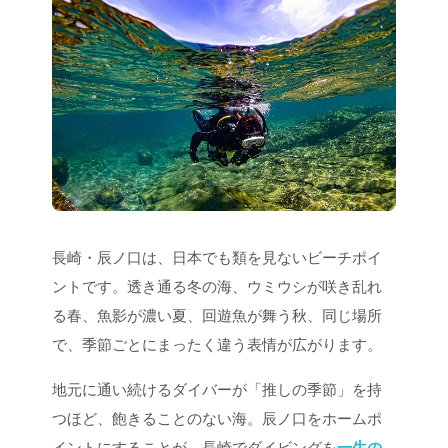
長崎・辰ノ口は、日本でも類を見ないビーチポイ
ントです。透き通る冬の海、ウミウシが咲き乱れ
る春、魚影が濃い夏、回遊魚が舞う秋、同じ場所
で、季節ごとにまったく違う表情が広がります。
地元に通い続けるダイバーが「推しの季節」を持
つほど、飽きることのない海。辰ノ口をホームポ
イントにすることが、長崎でダイビングを
一生の