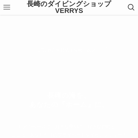
長崎のダイビングショップ
VERRYS
1日1組完全貸切｜長崎・辰ノ口
長崎の海を、
あなたの『ホーム』に。
自分のペースで、好きな季節に、好きな仲間と。
ここは、あなただけのプライベートダイビングフィール