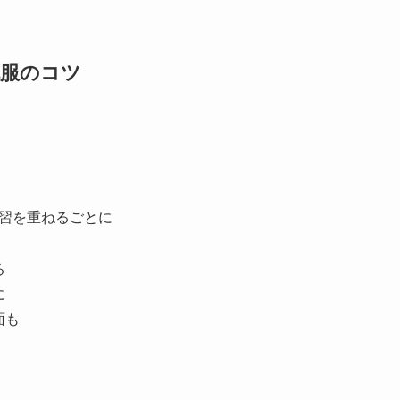
克服のコツ
習を重ねるごとに
る
に
面も