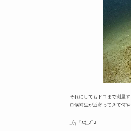
それにしてもドコまで測量す
ロ候補生が近寄ってきて何や
_(┐「ε:)_ｽﾞｺｰ