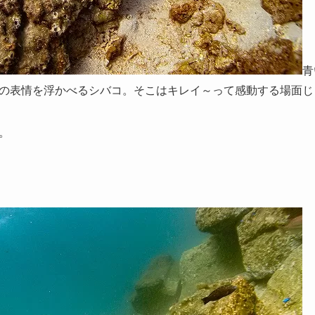
青
の表情を浮かべるシバコ。そこはキレイ～って感動する場面じゃ
。