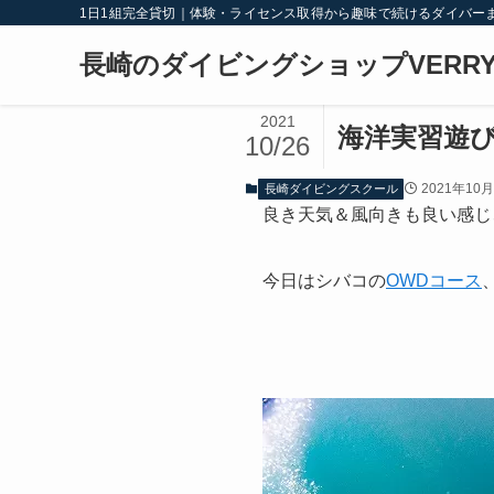
1日1組完全貸切｜体験・ライセンス取得から趣味で続けるダイバー
長崎のダイビングショップVERRY
2021
海洋実習遊
10/26
2021年10
長崎ダイビングスクール
良き天気＆風向きも良い感じ
今日はシバコの
OWDコース