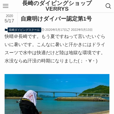
長崎のダイビングショップ
VERRYS
2020
自粛明けダイバー認定第1号
5/17
2020年5月17日
2022年5月13日
長崎ダイビングスクール
快晴＠長崎です。もう夏ですねって言いたいぐら
いに暑いです。こんなに暑いと汗かきにはドライ
スーツで水中は快適だけど陸は地獄な環境です。
水没ならぬ汗没の時期になりました(；・∀・)