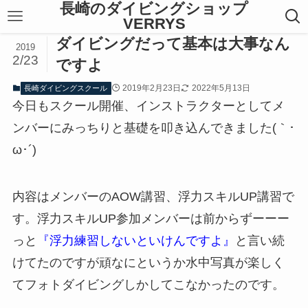
長崎のダイビングショップ
VERRYS
ダイビングだって基本は大事なん
2019
2/23
ですよ
2019年2月23日
2022年5月13日
長崎ダイビングスクール
今日もスクール開催、インストラクターとしてメ
ンバーにみっちりと基礎を叩き込んできました(｀･
ω･´)ゞ
内容はメンバーのAOW講習、浮力スキルUP講習で
す。浮力スキルUP参加メンバーは前からずーーー
っと
『浮力練習しないといけんですよ』
と言い続
けてたのですが頑なにというか水中写真が楽しく
てフォトダイビングしかしてこなかったのです。