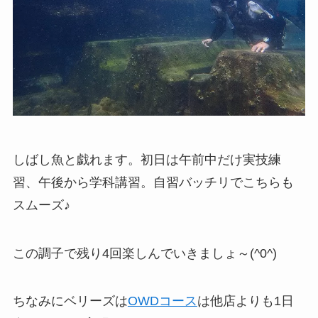
しばし魚と戯れます。初日は午前中だけ実技練
習、午後から学科講習。自習バッチリでこちらも
スムーズ♪
この調子で残り4回楽しんでいきましょ～(^0^)
ちなみにベリーズは
OWDコース
は他店よりも1日