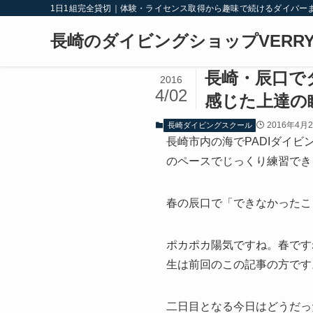
1日1組完全貸切｜体験・ライセンス取得から趣味で続けるダイバー
長崎のダイビングショップVERRY
長崎・辰口で
2016
4/02
感じた上達の
2016年4月
長崎ダイビングスクール
長崎市内の海でPADIダイビ
のペースでじっくり練習できる
春の辰口で「できなかったこ
ポカポカ陽気ですね。春です
生は前回のこの記事の方です
二日目となる今日はどうだっ