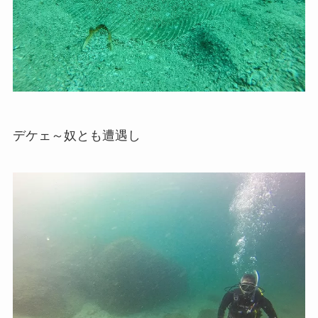
デケェ～奴とも遭遇し