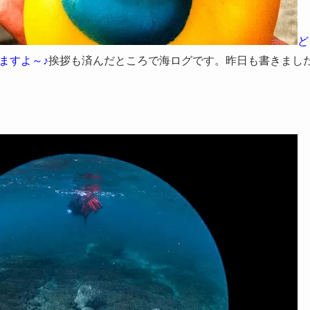
ど
ますよ～♪
挨拶も済んだところで海ログです。昨日も書きまし