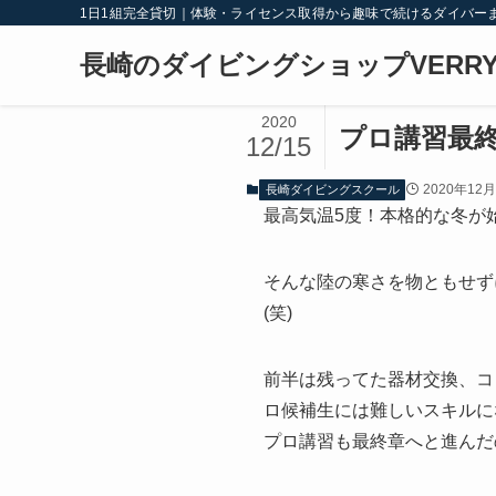
1日1組完全貸切｜体験・ライセンス取得から趣味で続けるダイバー
長崎のダイビングショップVERRY
2020
プロ講習最
12/15
2020年12
長崎ダイビングスクール
最高気温5度！本格的な冬が
そんな陸の寒さを物ともせず
(笑)
前半は残ってた器材交換、コ
ロ候補生には難しいスキルに
プロ講習も最終章へと進んだ