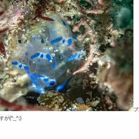
ブ
(^_^;)