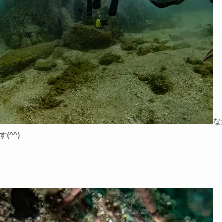
な
^^)