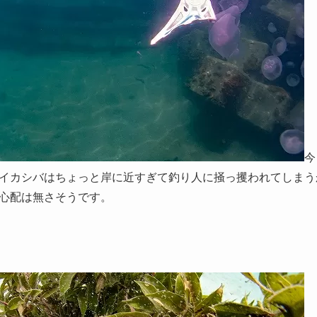
今
イカシバはちょっと岸に近すぎて釣り人に掻っ攫われてしまう
心配は無さそうです。