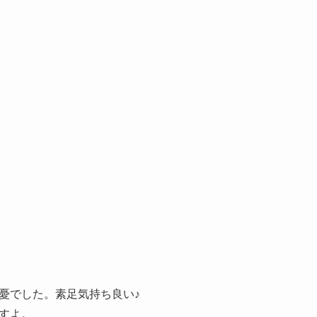
憂でした。素足気持ち良い♪
すよ。