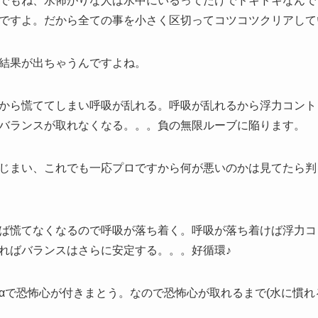
でもね、水怖がりな人は水中にいるってだけでドキドキなんで
ですよ。だから全ての事を小さく区切ってコツコツクリアして
結果が出ちゃうんですよね。
から慌ててしまい呼吸が乱れる。呼吸が乱れるから浮力コント
バランスが取れなくなる。。。負の無限ルーブに陥ります。
じまい、これでも一応プロですから何が悪いのかは見てたら判
ば慌てなくなるので呼吸が落ち着く。呼吸が落ち着けば浮力コ
ればバランスはさらに安定する。。。好循環♪
αで恐怖心が付きまとう。なので恐怖心が取れるまで(水に慣れ