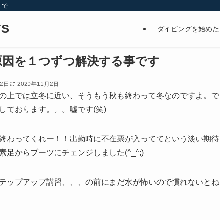
まで
S
ダイビングを始めた
原因を１つずつ解決する事です
月2日
2020年11月2日
の上では立冬に近い、そうもう秋も終わって冬なのですよ。で
しております。。。嘘です(笑)
終わってくれー！！出勤時に不在票が入っててという淡い期待
足からブーツにチェンジしました(^_^;)
テップアップ講習、、、の前にまだ水が怖いので慣れないとね