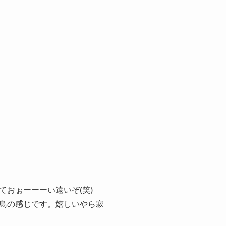
ておぉーーーい遠いぞ(笑)
鳥の感じです。嬉しいやら寂