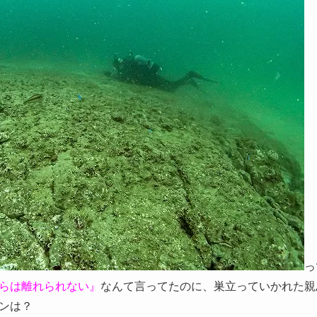
っ
らは離れられない』
なんて言ってたのに、巣立っていかれた親
ンは？