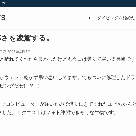
まで
S
ダイビングを始めた
寒さを凌駕する。
日
2026年4月3日
と晴れてくれたら良かったけども今日は曇りで寒い＠長崎です
がウェット乾かず寒い思いしてます。でもついに修理したドライ
ングだぜ(￣∀￣)
イブコンピューターが届いたので潜りにきてくれたエビちゃん
ました。リクエストはフォト練習できそうな生物です。