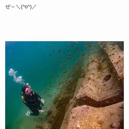
ぜ～＼(^o^)／