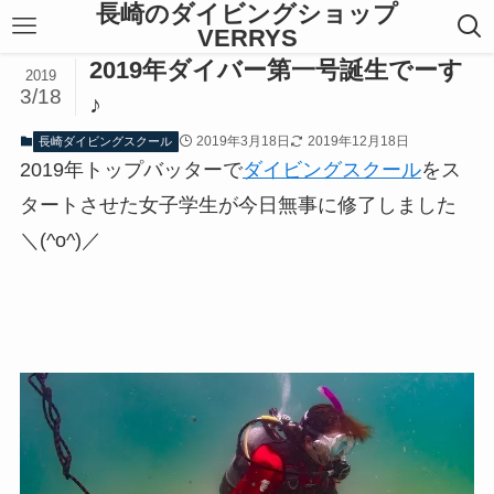
長崎のダイビングショップ
VERRYS
2019年ダイバー第一号誕生でーす
2019
3/18
♪
2019年3月18日
2019年12月18日
長崎ダイビングスクール
2019年トップバッターで
ダイビングスクール
をス
タートさせた女子学生が今日無事に修了しました
＼(^o^)／