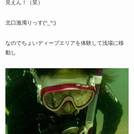
見えん！（笑）
北口激濁りっす(^_^;)
なのでちょいディープエリアを体験して浅場に移
動し