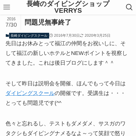
長崎のダイビングショップ
VERRYS
2016
問題児無事終了
7/30
2016年7月30日
2020年3月25日
長崎ダイビングスクール
先日はお休みとって福江の仲間をお祝いしに、そ
して福江の新しいホテルとNEWポイントを視察し
てきました。これは後日ブログにします＾＾
そして昨日は説明会を開催、ほんでもって今日は
ダイビングスクール
の開催です。受講生は・・・
とっても問題児です(^^ゞ
色々と忘れるし、テストもダメダメ、サスガのワ
タクシもダイビングナメるなよ～って笑顔で怒り