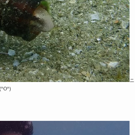
ニ
O^)