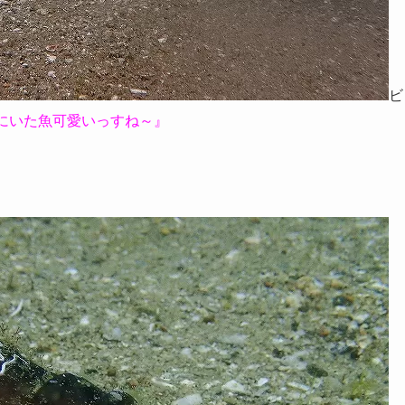
ビ
にいた魚可愛いっすね～』