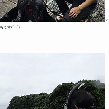
ア
す(^_^)