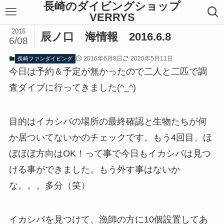
長崎のダイビングショップ
VERRYS
2016
辰ノ口 海情報 2016.6.8
6/08
2016年6月8日
2020年5月11日
長崎ファンダイビング
今日は予約＆予定が無かったので二人と二匹で調
査ダイブに行ってきました(^_^)
目的はイカシバの場所の最終確認と生物たちが何
か居ついてないかのチェックです。もう4回目、ほ
ぼほぼ方向はOK！って事で今日もイカシバは見つ
ける事ができました。もう外す事はないか
な。。。多分（笑）
イカシバを見つけて、漁師の方に10個設置してあ