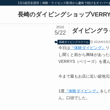
1日1組完全貸切｜体験・ライセンス取得から趣味で続けるダイバー
長崎のダイビングショップVERRY
2016
ダイビングラ
5/22
2016年5月
長崎ダイビングスクール
今日は
『体験ダイビング』
リ
し聞くと前から興味があった
VERRYS（ベリーズ）を選ん
今まで最もお店に近い超地元
1度
『体験ダイビング』
をし
ん。口頭でした。