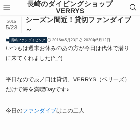
長崎のダイビングショップ
VERRYS
シーズン間近！貸切ファンダイブ
2016
5/23
～
2016年5月23日
2020年5月12日
長崎ファンダイビング
いつもは週末お休みのあの方が今日は代休で潜り
に来てくれました(^_^)
平日なので辰ノ口は貸切、VERRYS（ベリーズ）
だけで海を満喫Dayです♪
今日の
ファンダイブ
はこの二人