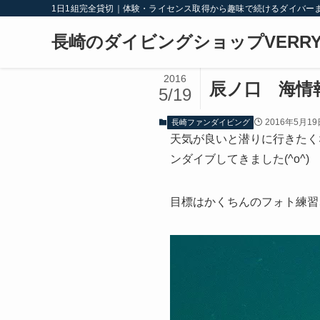
1日1組完全貸切｜体験・ライセンス取得から趣味で続けるダイバー
長崎のダイビングショップVERRY
2016
辰ノ口 海情報 
5/19
2016年5月19
長崎ファンダイビング
天気が良いと潜りに行きたく
ンダイブしてきました(^o^)
目標はかくちんのフォト練習