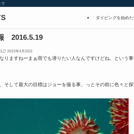
まで
S
ダイビングを始めた
2016.5.19
日
2022年4月20日
なりますねーまぁ雨でも潜りたい人なんですけどね。という事
、そして最大の目標はジョーを撮る事。っとその前に色々と探