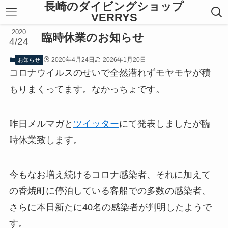
長崎のダイビングショップ
VERRYS
2020
臨時休業のお知らせ
4/24
2020年4月24日
2026年1月20日
お知らせ
コロナウイルスのせいで全然潜れずモヤモヤが積
もりまくってます。なかっちょです。
昨日メルマガと
ツイッター
にて発表しましたが臨
時休業致します。
今もなお増え続けるコロナ感染者、それに加えて
の香焼町に停泊している客船での多数の感染者、
さらに本日新たに40名の感染者が判明したようで
す。