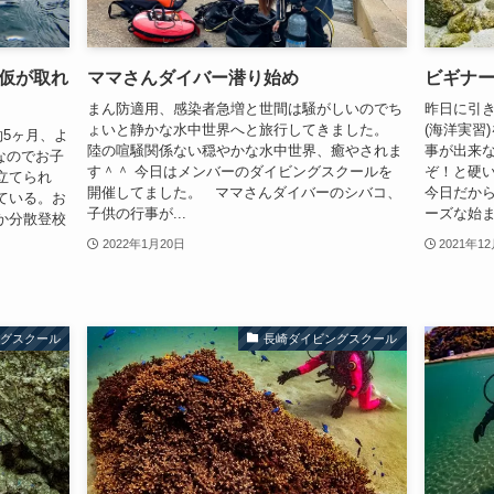
仮が取れ
ママさんダイバー潜り始め
ビギナ
まん防適用、感染者急増と世間は騒がしいのでち
昨日に引
ょいと静かな水中世界へと旅行してきました。
(海洋実習
約5ヶ月、よ
陸の喧騒関係ない穏やかな水中世界、癒やされま
事が出来
なのでお子
す＾＾ 今日はメンバーのダイビングスクールを
ぞ！と硬い
立てられ
開催してました。 ママさんダイバーのシバコ、
今日だか
ている。お
子供の行事が...
ーズな始まり
か分散登校
2022年1月20日
2021年1
ングスクール
長崎ダイビングスクール