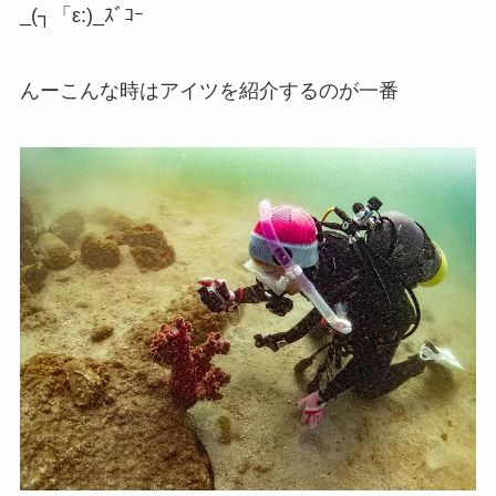
_(┐「ε:)_ｽﾞｺｰ
んーこんな時はアイツを紹介するのが一番