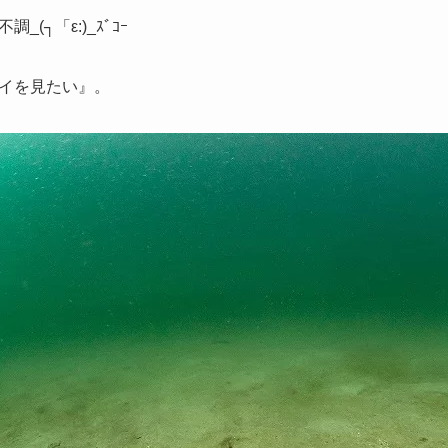
(┐「ε:)_ｽﾞｺｰ
イを見たい』。