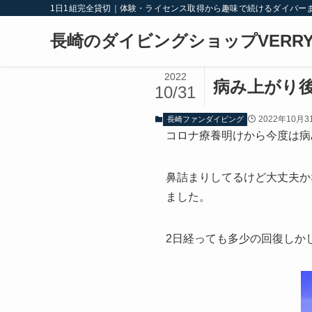
1日1組完全貸切｜体験・ライセンス取得から趣味で続けるダイバー
長崎のダイビングショップVERRY
2022
病み上がり
10/31
2022年10月3
長崎ファンダイビング
コロナ療養明けから今度は病
鼻詰まりしてるけど大丈夫か
ました。
2日経っても多少の回復しか