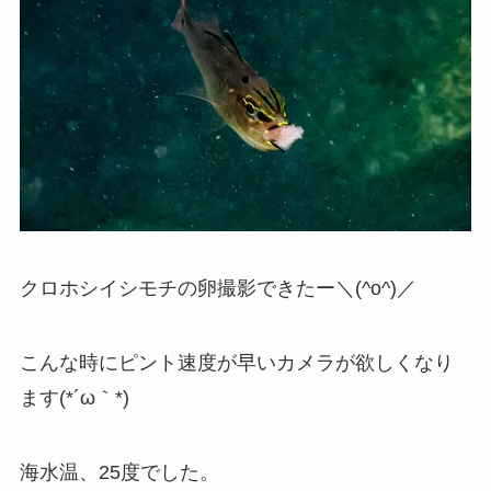
クロホシイシモチの卵撮影できたー＼(^o^)／
こんな時にピント速度が早いカメラが欲しくなり
ます(*´ω｀*)
海水温、25度でした。