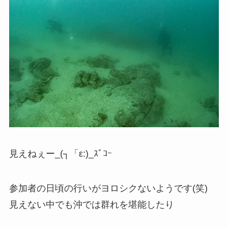
見えねぇー_(┐「ε:)_ｽﾞｺｰ
参加者の日頃の行いがヨロシクないようです(笑)
見えない中でも沖では群れを堪能したり