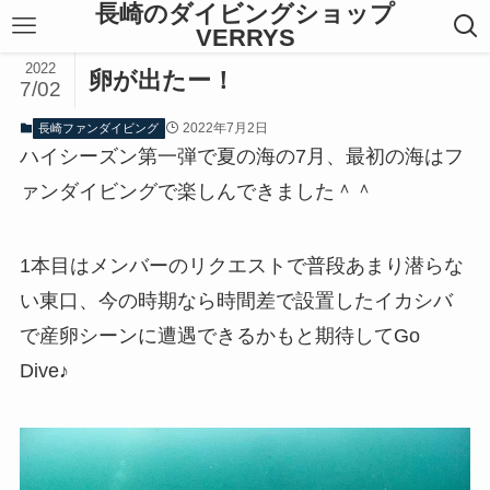
長崎のダイビングショップ
VERRYS
2022
卵が出たー！
7/02
2022年7月2日
長崎ファンダイビング
ハイシーズン第一弾で夏の海の7月、最初の海はフ
ァンダイビングで楽しんできました＾＾
1本目はメンバーのリクエストで普段あまり潜らな
い東口、今の時期なら時間差で設置したイカシバ
で産卵シーンに遭遇できるかもと期待してGo
Dive♪