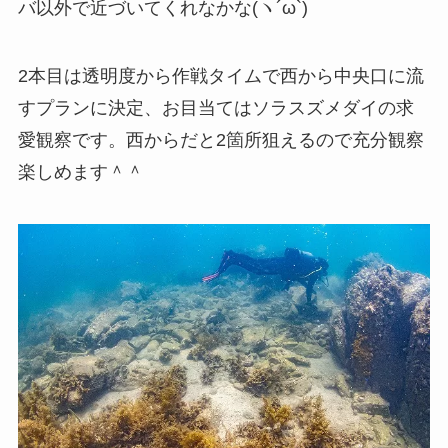
バ以外で近づいてくれなかな(ヽ´ω`)
2本目は透明度から作戦タイムで西から中央口に流
すプランに決定、お目当てはソラスズメダイの求
愛観察です。西からだと2箇所狙えるので充分観察
楽しめます＾＾