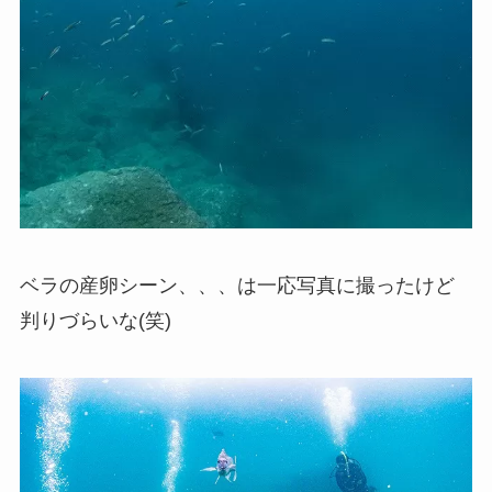
ベラの産卵シーン、、、は一応写真に撮ったけど
判りづらいな(笑)