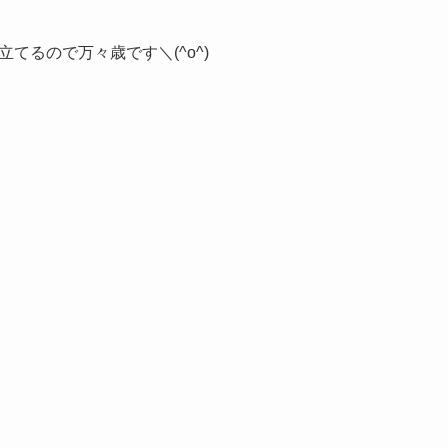
るので万々歳です＼(^o^)