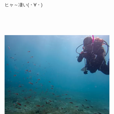
ヒャ～凄い(・∀・)