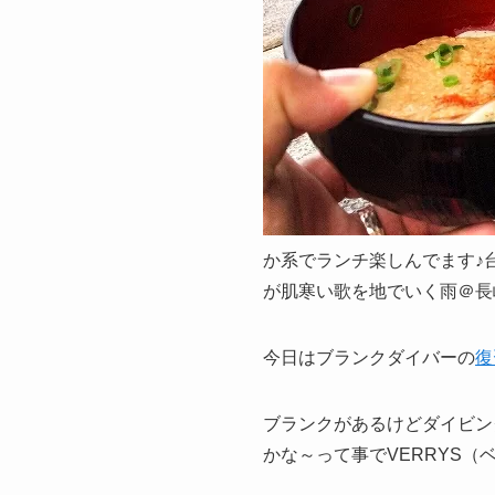
か系でランチ楽しんでます♪
が肌寒い歌を地でいく雨＠長
今日はブランクダイバーの
復
ブランクがあるけどダイビン
かな～って事でVERRYS（