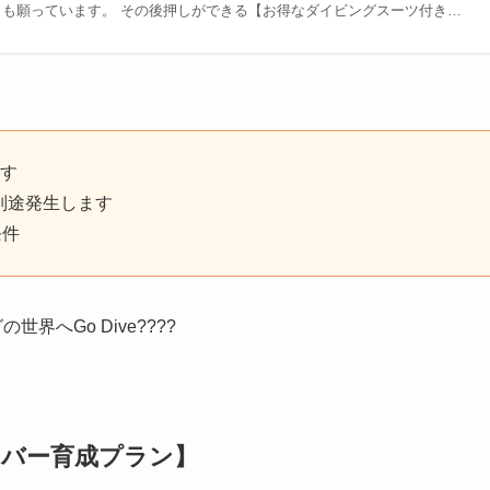
も願っています。 その後押しができる【お得なダイビングスーツ付き…
ます
別途発生します
条件
界へGo Dive????
イバー育成プラン】