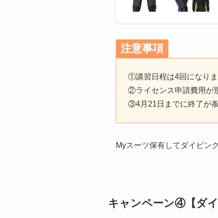
注意事項
①講習日程は4回になり
②ライセンス申請費用が
③4月21日までに終了が
Myスーツ保有してダイビングの世
キャンペーン④【ダ