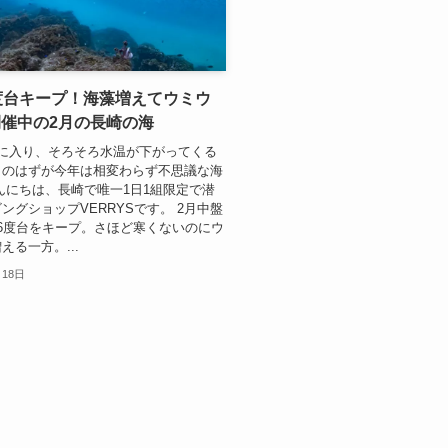
度台キープ！海藻増えてウミウ
催中の2月の長崎の海
盤に入り、そろそろ水温が下がってくる
。のはずが今年は相変わらず不思議な海
んにちは、長崎で唯一1日1組限定で潜
ングショップVERRYSです。 2月中盤
6度台をキープ。さほど寒くないのにウ
える一方。...
月18日