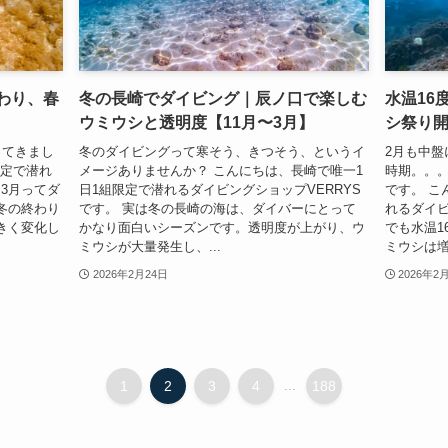
終わり、春
冬の長崎でダイビング｜辰ノ口で楽しむ
水温16
ウミウシと透明度【11月〜3月】
シ祭り開
ってきまし
冬のダイビングって寒そう、きつそう、というイ
2月も中
限定で潜れ
メージありませんか？ こんにちは、長崎で唯一1
時期。。
 3月ってダ
日1組限定で潜れるダイビングショップVERRYS
です。 こ
冬の終わり
です。 実は冬の長崎の海は、ダイバーにとって
れるダイビ
きく変化し
かなり面白いシーズンです。透明度が上がり、ウ
でも水温1
ミウシが大量発生し、...
ミウシは増
2026年2月24日
2026年2
1
2
3
4
...
188