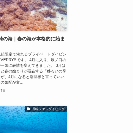
崎の海｜春の海が本格的に始ま
た
1組限定で潜れるプライベートダイビン
VERRYSです。 4月に入り、辰ノ口の
一気に表情を変えてきました。 3月は
りと春の始まりが混在する「移ろいの季
たが、4月になると別世界と言っていい
の気配が変...
月7日
長崎ファンダイビング