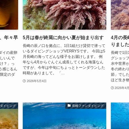
、年々早
5月は春が終焉に向かい夏が始まり出す
4月の長
りまし
長崎の辰ノ口を拠点に、1日1組だけ貸切で潜って
いるダイビングショップVERRYSです。 今回は5
ダイの産卵
長崎で1日
月長崎の海ってどんな様子をお届けします。 例
かしいんで
グショップ
年なら4月からぐんぐん成長してくれる海藻なん
っけ？」っ
水中世界が
ですが、今年は中旬にちょっとトーンダウンした
う感じるん
冬の終わ
時期がありまして。 「...
組限定のダ
節」でし
ほど生き物
2026年5月4日
2026年4
ンダイビング
長崎ファンダイビング