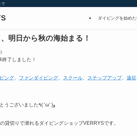
まで
S
ダイビングを始めた
了、明日から秋の海始まる！
日
事終了しました！
ビング
、
ファンダイビング
、
スクール
、
ステップアップ
、
遠征
ご参加いただいた皆様ありがとうございました٩( ‘ω’ )و
の貸切りで潜れるダイビングショップVERRYSです。