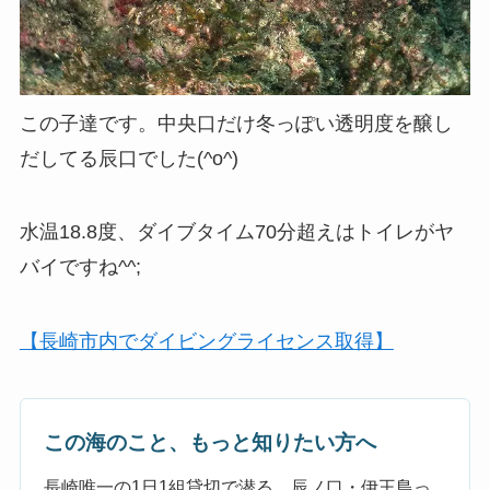
この子達です。中央口だけ冬っぽい透明度を醸し
だしてる辰口でした(^o^)
水温18.8度、ダイブタイム70分超えはトイレがヤ
バイですね^^;
【長崎市内でダイビングライセンス取得】
この海のこと、もっと知りたい方へ
長崎唯一の1日1組貸切で潜る、辰ノ口・伊王島っ