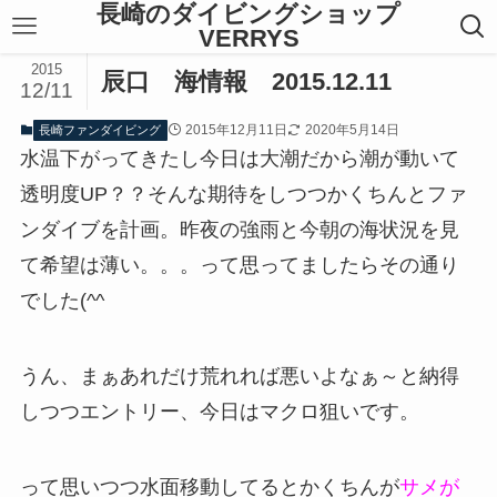
長崎のダイビングショップ
VERRYS
2015
辰口 海情報 2015.12.11
12/11
2015年12月11日
2020年5月14日
長崎ファンダイビング
水温下がってきたし今日は大潮だから潮が動いて
透明度UP？？そんな期待をしつつかくちんとファ
ンダイブを計画。昨夜の強雨と今朝の海状況を見
て希望は薄い。。。って思ってましたらその通り
でした(^^ゞ
うん、まぁあれだけ荒れれば悪いよなぁ～と納得
しつつエントリー、今日はマクロ狙いです。
って思いつつ水面移動してるとかくちんが
サメが