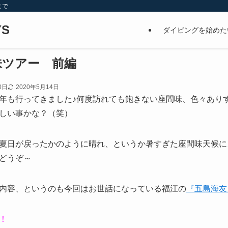
まで
S
ダイビングを始めた
間味ツアー 前編
0日
2020年5月14日
年も行ってきました♪何度訪れても飽きない座間味、色々あり
しい事かな？（笑）
夏日が戻ったかのように晴れ、というか暑すぎた座間味天候に
どうぞ～
内容、というのも今回はお世話になっている福江の
『五島海友
！