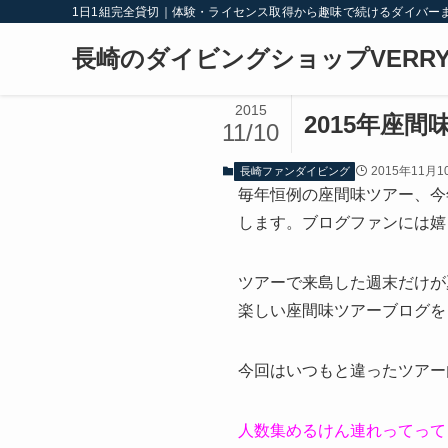
1日1組完全貸切｜体験・ライセンス取得から趣味で続けるダイバー
長崎のダイビングショップVERRY
2015
2015年座
11/10
2015年11月1
長崎ファンダイビング
毎年恒例の座間味ツアー、今
します。ブログファンには嬉
ツアーで来島した週末だけが
楽しい座間味ツアーブログを
今回はいつもと違ったツアー
人数集めるけん連れってって