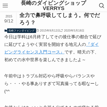
長崎のダイビングショップ
VERRYS
全力で鼻呼吸してしまう。何でだ
2015
9/12
ろう？
2015年9月12日
2020年5月18日
長崎ファンダイビング
今日は学科は6月終了してその後仕事の都合で延び
に延びてようやく実習を開始する地元人の
『ダイ
ビングライセンス入門コース』
です。晴天の下、
初めての水中世界を楽しんできましたよ～
午前中はトラブル対応やら呼吸やらバランスや
ら・・・やる事ありすぎて写真撮ってる暇なーし
(^^ゞ