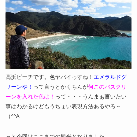
高浜ビーチです。色ヤバイっすね！
エメラルドグ
リーンや！
って言うとかくちんが
何このバスクリ
ーンを入れた色は！
って・・・うんまぁ言いたい
事はわかるけどもうちょい表現方法あるやろ～
（^^A
っと今回はここまでの観光となりました。