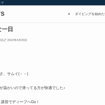
まで
S
ダイビングを始めた
な一日
3日
2022年4月20日
、サムイ(－－)
が温かいので潜ってる方が快適でした♪
ト講習でディープへGo！