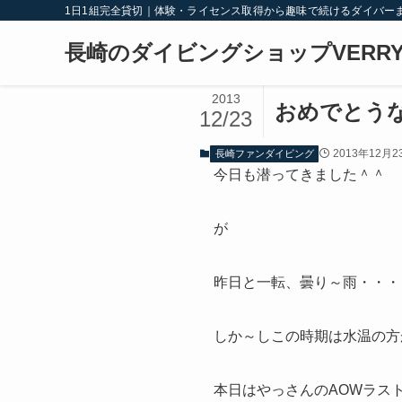
1日1組完全貸切｜体験・ライセンス取得から趣味で続けるダイバー
長崎のダイビングショップVERRY
2013
おめでとう
12/23
2013年12月2
長崎ファンダイビング
今日も潜ってきました＾＾
が
昨日と一転、曇り～雨・・・さ
しか～しこの時期は水温の方
本日はやっさんのAOWラス