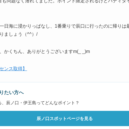
目も問題なく潜れてました。ポイント限定されるけどバディダ
一日海に浸かりっぱなし、1番乗りで辰口に行ったのに帰りは
ましょう（^^）/
かくちん、ありがとうございますm(_ _)m
センス取得】
りたい方へ
る、辰ノ口・伊王島ってどんなポイント？
辰ノ口スポットページを見る