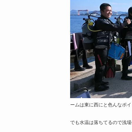
ームは東に西にと色んなポイ
でも水温は落ちてるので浅場