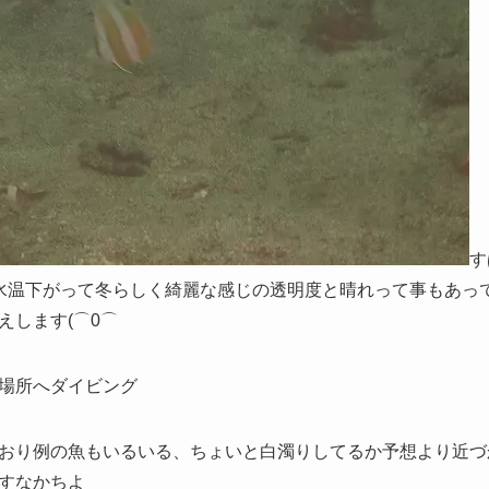
す
水温下がって冬らしく綺麗な感じの透明度と晴れって事もあっ
えします(⌒0
⌒ゞ
場所へダイビング
おり例の魚もいるいる、ちょいと白濁りしてるか予想より近づ
すなかちよ