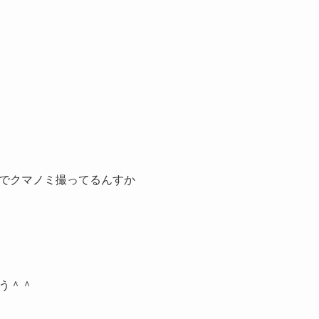
でクマノミ撮ってるんすか
う＾＾