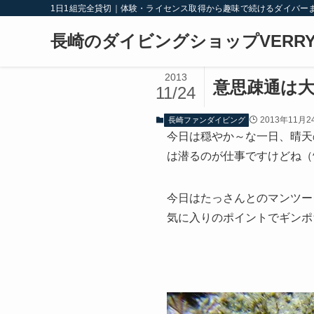
1日1組完全貸切｜体験・ライセンス取得から趣味で続けるダイバー
長崎のダイビングショップVERRY
2013
意思疎通は
11/24
2013年11月2
長崎ファンダイビング
今日は穏やか～な一日、晴天
は潜るのが仕事ですけどね（^
今日はたっさんとのマンツー
気に入りのポイントでギンポ