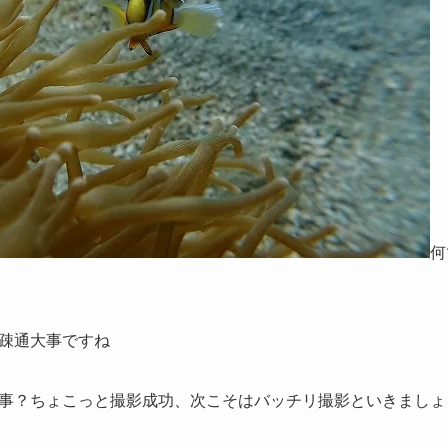
何
疎通大事ですね
事？ちょこっと撮影成功、次こそはバッチリ撮影といきましょ