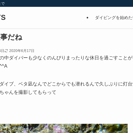
まで
S
ダイビングを始めた
大事だね
4日
2020年6月17日
の中ダイバーも少なくのんびりまったりな休日を過ごすことが
^A
ダイブ、ベタ凪なんでどこからでも潜れるんで久しぶりに灯台
ちゃんを撮影してもらって