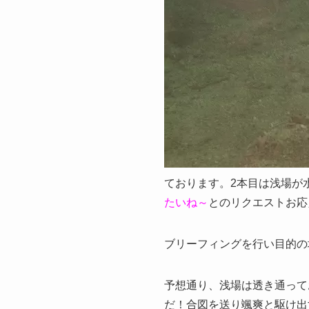
ております。2本目は浅場が
たいね～
とのリクエストお応
ブリーフィングを行い目的の
予想通り、浅場は透き通って
だ！合図を送り颯爽と駆け出