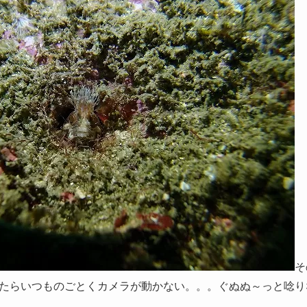
そ
たらいつものごとくカメラが動かない。。。ぐぬぬ～っと唸り