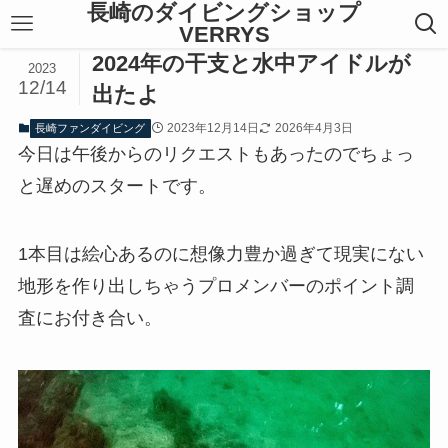
長崎のダイビングショップ
VERRYS
2024年の干支と水中アイドルが
2023
12/14
出たよ
2023年12月14日
2026年4月3日
長崎ファンダイビング
今日は午後からのリクエストもあったのでちょっ
と遅めのスタートです。
1本目は絵心あるのに想像力豊か過ぎて現実にない
地形を作り出しちゃうプロメンバーのポイント調
査にお付き合い。