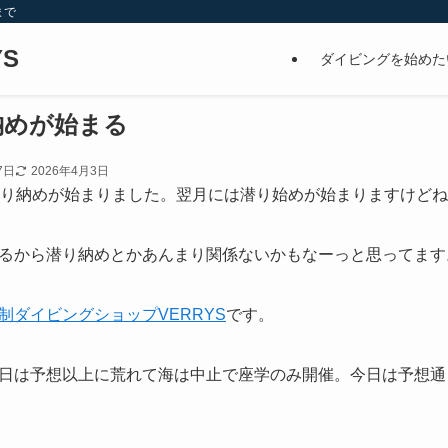
まで
S
ダイビングを始めた
納めが始まる
7日
2026年4月3日
潜り納めが始まりました。翌月には潜り始めが始まりますけどね(
るから潜り納めとかあんまり関係ないかもなーっと思ってます
制ダイビングショップVERRYS
です。
日は予想以上に荒れて海は中止で座学のみ開催。今日は予想通