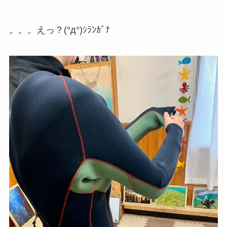
。。。えっ？(°д°)ｼﾗﾝｶﾞﾅ