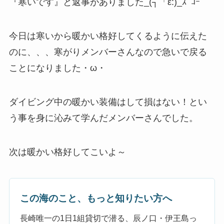
『寒いです』と返事がありました_(┐「ε:)_ｽﾞｺｰ
今日は寒いから暖かい格好してくるように伝えた
のに、、、寒がりメンバーさんなので急いで戻る
ことになりました・ω・
ダイビング中の暖かい装備はして損はない！とい
う事を身に沁みて学んだメンバーさんでした。
次は暖かい格好してこいよ～
この海のこと、もっと知りたい方へ
長崎唯一の1日1組貸切で潜る、辰ノ口・伊王島っ