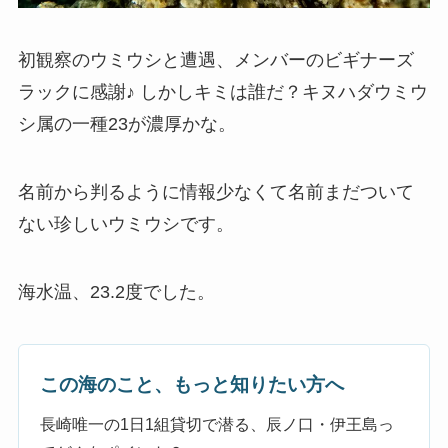
初観察のウミウシと遭遇、メンバーのビギナーズ
ラックに感謝♪ しかしキミは誰だ？キヌハダウミウ
シ属の一種23が濃厚かな。
名前から判るように情報少なくて名前まだついて
ない珍しいウミウシです。
海水温、23.2度でした。
この海のこと、もっと知りたい方へ
長崎唯一の1日1組貸切で潜る、辰ノ口・伊王島っ